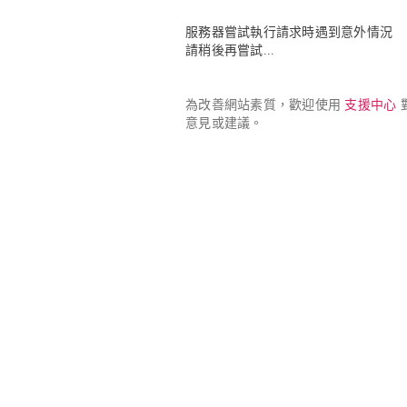
服務器嘗試執行請求時遇到意外情況

請稍後再嘗試...
為改善網站素質，歡迎使用 
支援中心
 
意見或建議。