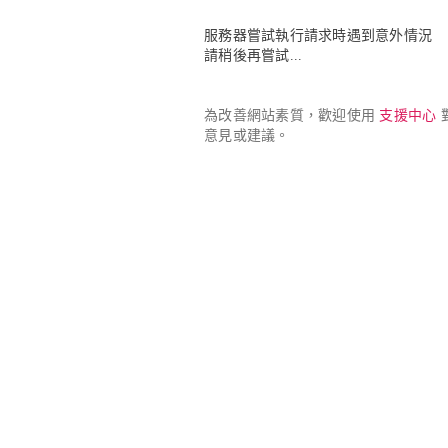
服務器嘗試執行請求時遇到意外情況

請稍後再嘗試...
為改善網站素質，歡迎使用 
支援中心
 
意見或建議。