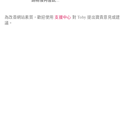
請稍後再嘗試...
為改善網站素質，歡迎使用 
支援中心
 對 Toby 提出寶貴意見或建
議。