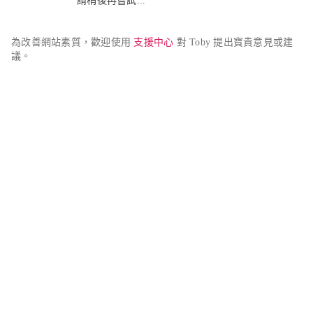
請稍後再嘗試...
為改善網站素質，歡迎使用 
支援中心
 對 Toby 提出寶貴意見或建
議。