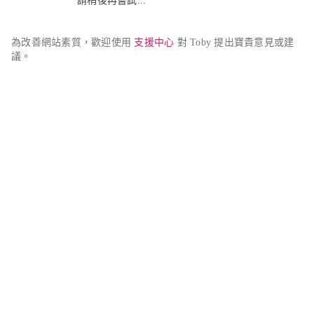
請稍後再嘗試...
為改善網站素質，歡迎使用 
支援中心
 對 Toby 提出寶貴意見或建
議。