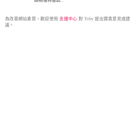
請稍後再嘗試...
為改善網站素質，歡迎使用 
支援中心
 對 Toby 提出寶貴意見或建
議。