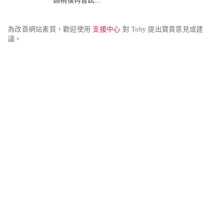
請稍後再嘗試...
為改善網站素質，歡迎使用 
支援中心
 對 Toby 提出寶貴意見或建
議。