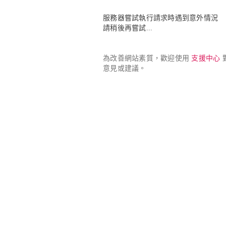
服務器嘗試執行請求時遇到意外情況

請稍後再嘗試...
為改善網站素質，歡迎使用 
支援中心
 
意見或建議。