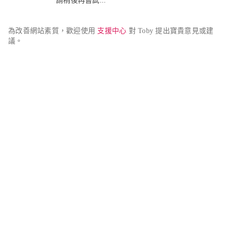
請稍後再嘗試...
為改善網站素質，歡迎使用 
支援中心
 對 Toby 提出寶貴意見或建
議。