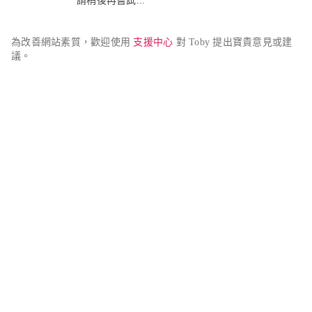
請稍後再嘗試...
為改善網站素質，歡迎使用 
支援中心
 對 Toby 提出寶貴意見或建
議。