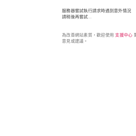
服務器嘗試執行請求時遇到意外情況

請稍後再嘗試...
為改善網站素質，歡迎使用 
支援中心
 
意見或建議。