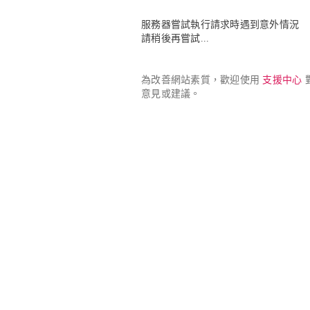
服務器嘗試執行請求時遇到意外情況

請稍後再嘗試...
為改善網站素質，歡迎使用 
支援中心
 
意見或建議。