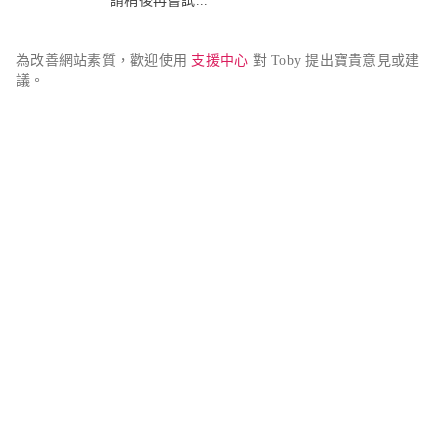
請稍後再嘗試...
為改善網站素質，歡迎使用 
支援中心
 對 Toby 提出寶貴意見或建
議。