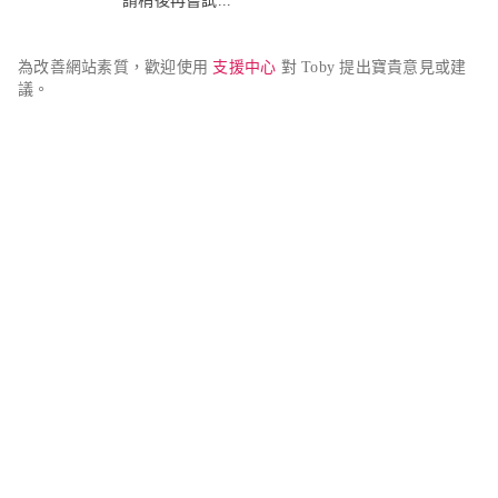
請稍後再嘗試...
為改善網站素質，歡迎使用 
支援中心
 對 Toby 提出寶貴意見或建
議。