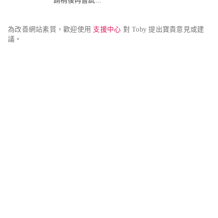
請稍後再嘗試...
為改善網站素質，歡迎使用 
支援中心
 對 Toby 提出寶貴意見或建
議。