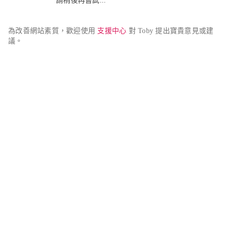
請稍後再嘗試...
為改善網站素質，歡迎使用 
支援中心
 對 Toby 提出寶貴意見或建
議。