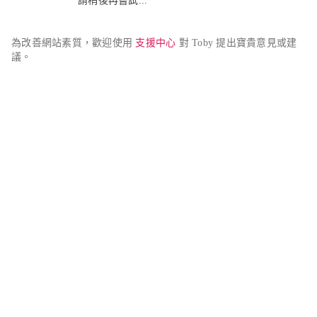
請稍後再嘗試...
為改善網站素質，歡迎使用 
支援中心
 對 Toby 提出寶貴意見或建
議。