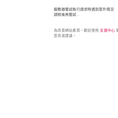
服務器嘗試執行請求時遇到意外情況

請稍後再嘗試...
為改善網站素質，歡迎使用 
支援中心
 
意見或建議。