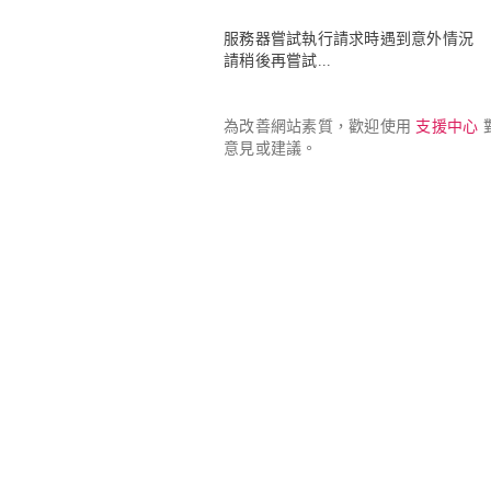
服務器嘗試執行請求時遇到意外情況

請稍後再嘗試...
為改善網站素質，歡迎使用 
支援中心
 
意見或建議。