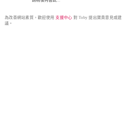
請稍後再嘗試...
為改善網站素質，歡迎使用 
支援中心
 對 Toby 提出寶貴意見或建
議。