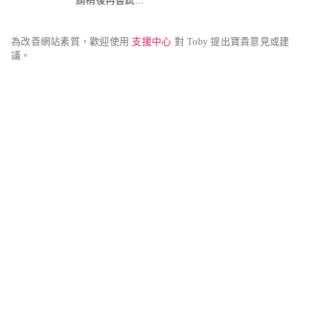
請稍後再嘗試...
為改善網站素質，歡迎使用 
支援中心
 對 Toby 提出寶貴意見或建
議。