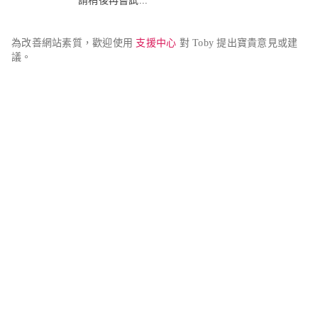
請稍後再嘗試...
為改善網站素質，歡迎使用 
支援中心
 對 Toby 提出寶貴意見或建
議。