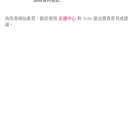
請稍後再嘗試...
為改善網站素質，歡迎使用 
支援中心
 對 Toby 提出寶貴意見或建
議。