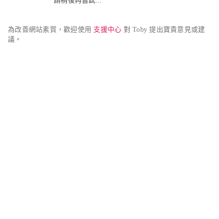
請稍後再嘗試...
為改善網站素質，歡迎使用 
支援中心
 對 Toby 提出寶貴意見或建
議。