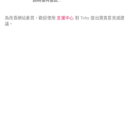
請稍後再嘗試...
為改善網站素質，歡迎使用 
支援中心
 對 Toby 提出寶貴意見或建
議。