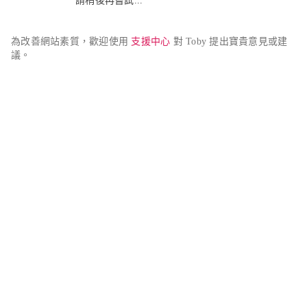
請稍後再嘗試...
為改善網站素質，歡迎使用 
支援中心
 對 Toby 提出寶貴意見或建
議。