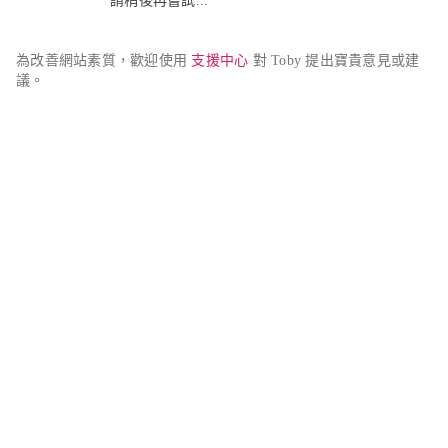
請稍後再嘗試...
為改善網站素質，歡迎使用 
支援中心
 對 Toby 提出寶貴意見或建
議。