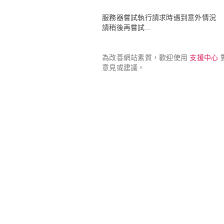
服務器嘗試執行請求時遇到意外情況

請稍後再嘗試...
為改善網站素質，歡迎使用 
支援中心
 
意見或建議。