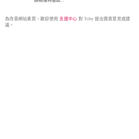
請稍後再嘗試...
為改善網站素質，歡迎使用 
支援中心
 對 Toby 提出寶貴意見或建
議。