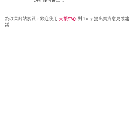
請稍後再嘗試...
為改善網站素質，歡迎使用 
支援中心
 對 Toby 提出寶貴意見或建
議。