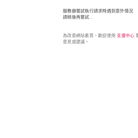
服務器嘗試執行請求時遇到意外情況

請稍後再嘗試...
為改善網站素質，歡迎使用 
支援中心
 
意見或建議。