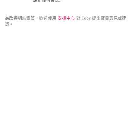
請稍後再嘗試...
為改善網站素質，歡迎使用 
支援中心
 對 Toby 提出寶貴意見或建
議。