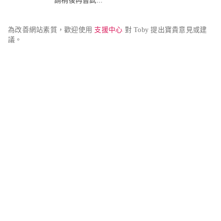
請稍後再嘗試...
為改善網站素質，歡迎使用 
支援中心
 對 Toby 提出寶貴意見或建
議。