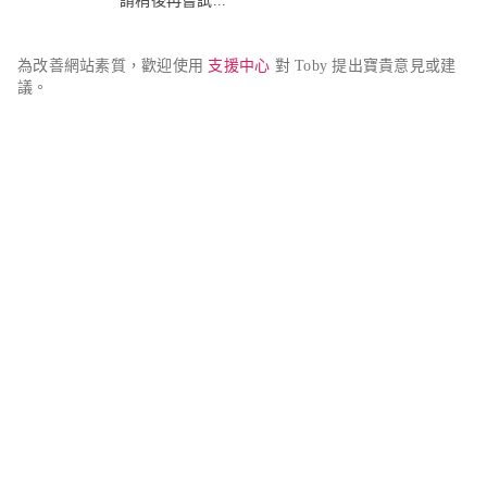
請稍後再嘗試...
為改善網站素質，歡迎使用 
支援中心
 對 Toby 提出寶貴意見或建
議。