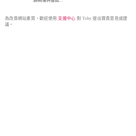
請稍後再嘗試...
為改善網站素質，歡迎使用 
支援中心
 對 Toby 提出寶貴意見或建
議。