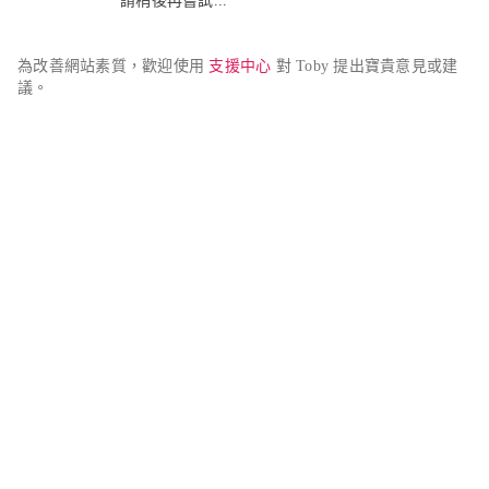
請稍後再嘗試...
為改善網站素質，歡迎使用 
支援中心
 對 Toby 提出寶貴意見或建
議。