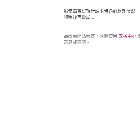
服務器嘗試執行請求時遇到意外情況

請稍後再嘗試...
為改善網站素質，歡迎使用 
支援中心
 
意見或建議。