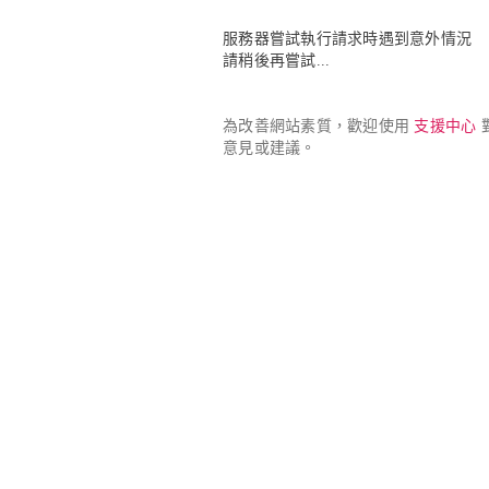
服務器嘗試執行請求時遇到意外情況

請稍後再嘗試...
為改善網站素質，歡迎使用 
支援中心
 
意見或建議。