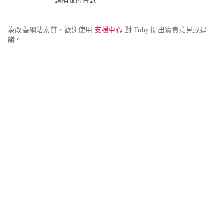
請稍後再嘗試...
為改善網站素質，歡迎使用 
支援中心
 對 Toby 提出寶貴意見或建
議。