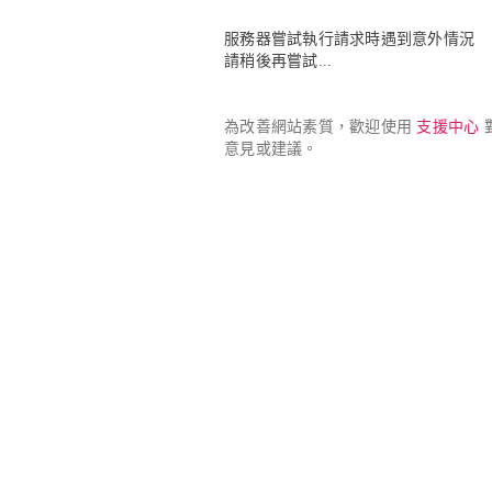
服務器嘗試執行請求時遇到意外情況

請稍後再嘗試...
為改善網站素質，歡迎使用 
支援中心
 
意見或建議。