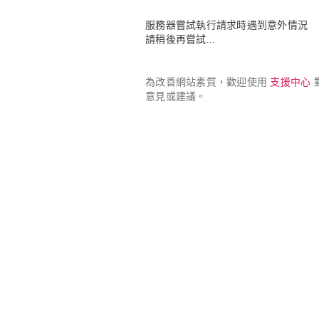
服務器嘗試執行請求時遇到意外情況

請稍後再嘗試...
為改善網站素質，歡迎使用 
支援中心
 
意見或建議。