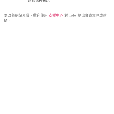
請稍後再嘗試...
為改善網站素質，歡迎使用 
支援中心
 對 Toby 提出寶貴意見或建
議。