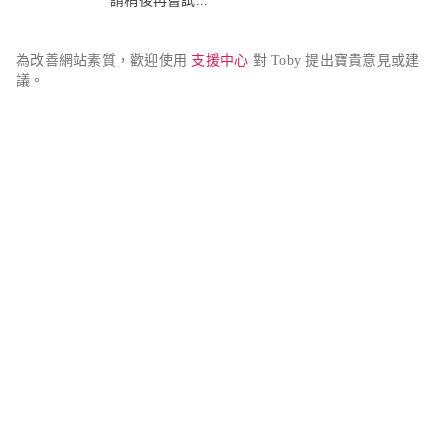
請稍後再嘗試...
為改善網站素質，歡迎使用 
支援中心
 對 Toby 提出寶貴意見或建
議。