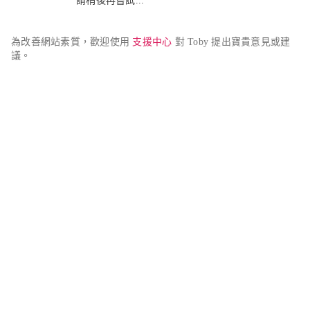
請稍後再嘗試...
為改善網站素質，歡迎使用 
支援中心
 對 Toby 提出寶貴意見或建
議。