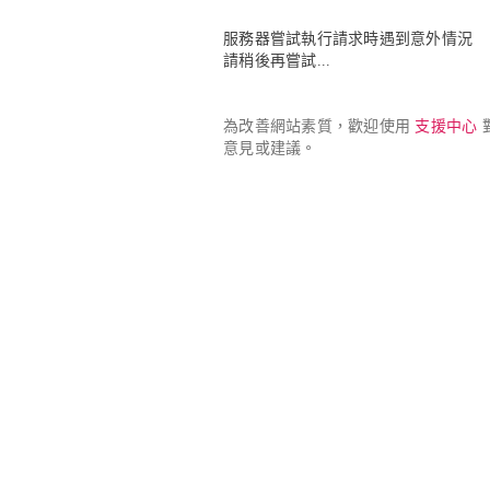
服務器嘗試執行請求時遇到意外情況

請稍後再嘗試...
為改善網站素質，歡迎使用 
支援中心
 
意見或建議。