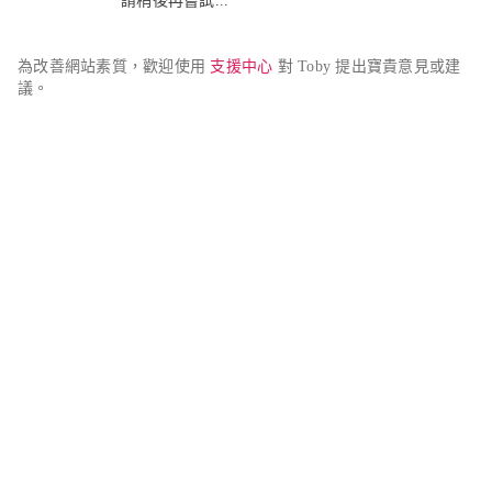
請稍後再嘗試...
為改善網站素質，歡迎使用 
支援中心
 對 Toby 提出寶貴意見或建
議。