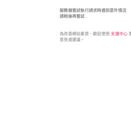
服務器嘗試執行請求時遇到意外情況

請稍後再嘗試...
為改善網站素質，歡迎使用 
支援中心
 
意見或建議。