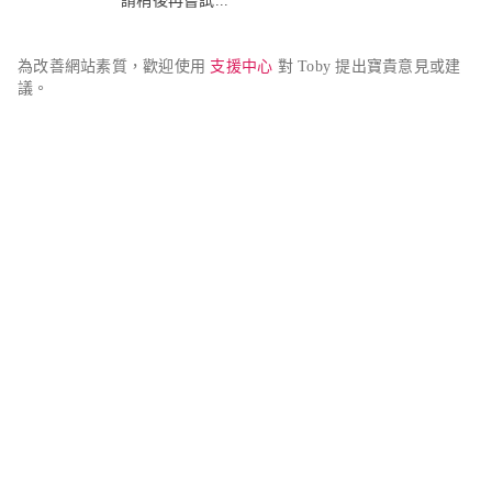
請稍後再嘗試...
為改善網站素質，歡迎使用 
支援中心
 對 Toby 提出寶貴意見或建
議。