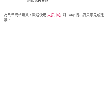
請稍後再嘗試...
為改善網站素質，歡迎使用 
支援中心
 對 Toby 提出寶貴意見或建
議。