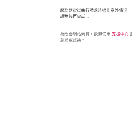
服務器嘗試執行請求時遇到意外情況

請稍後再嘗試...
為改善網站素質，歡迎使用 
支援中心
 
意見或建議。